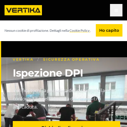
Vai al contenuto principale
≡
Home
/
Servizi
/
DPI anticaduta
/
Ispezione DPI
Ho capito
Nessun cookie di profilazione. Dettagli nella
Cookie Policy
.
VERTIKA
/
SICUREZZA OPERATIVA
Ispezione DPI
Verifica tecnica periodica dello stato, della
conformità e dell’idoneità dei dispositivi
anticaduta.