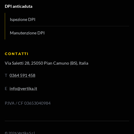
DPI anticaduta
Ispezione DPI
Manutenzione DPI
CONTATTI
Via Saletti 28, 25050 Pian Camuno (BS), Italia
T
0364 591 458
E
info@vertika.it
P.IVA / CF 03653040984
© 2026 Vertika S.r.l.