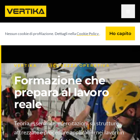
Vai al contenuto principale
≡
Home
/
Servizi
/
Formazione
Ho capito
Nessun cookie di profilazione. Dettagli nella
Cookie Policy
.
VERTIKA
/
SICUREZZA OPERATIVA
Formazione che
prepara al lavoro
reale
Teoria essenziale, esercitazioni su strutture
attrezzate e procedure applicabili nei lavori in