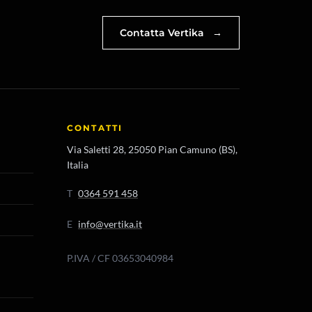
Contatta Vertika
→
CONTATTI
Via Saletti 28, 25050 Pian Camuno (BS),
Italia
T
0364 591 458
E
info@vertika.it
P.IVA / CF 03653040984