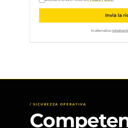
Invia la r
In alternativa:
info@verti
/ SICUREZZA OPERATIVA
Competen