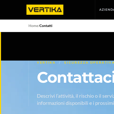
Vai al contenuto principale
AZIEND
Home
/
Contatti
VERTIKA
/
SICUREZZA OPERATIV
Contattac
Descrivi l’attività, il rischio o il se
informazioni disponibili e i prossimi