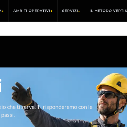
A
↓
AMBITI OPERATIVI
↓
SERVIZI
↓
IL METODO VERTI
A
i
rvizio che ti serve. Ti risponderemo con le
 passi.