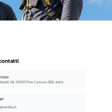
 contatti
irizzo
Saletti 28, 25050 Pian Camuno (BS), Italia
il
@vertika.it