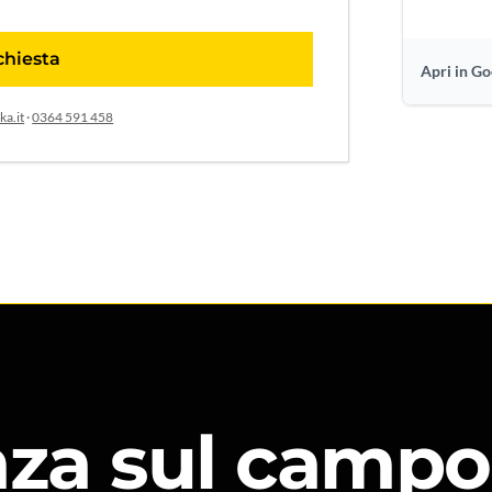
ichiesta
Apri in G
ka.it
·
0364 591 458
za sul campo