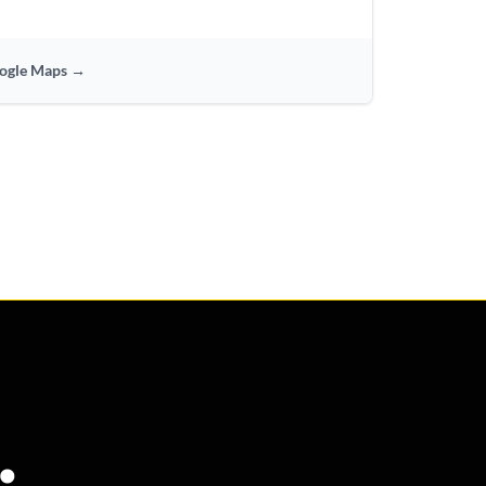
oogle Maps →
.